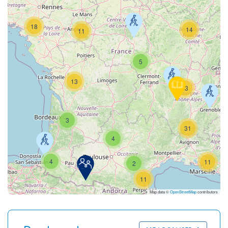
18
14
11
5
13
53
3
31
4
4
11
2
11
Map data ©
OpenStreetMap
contributors