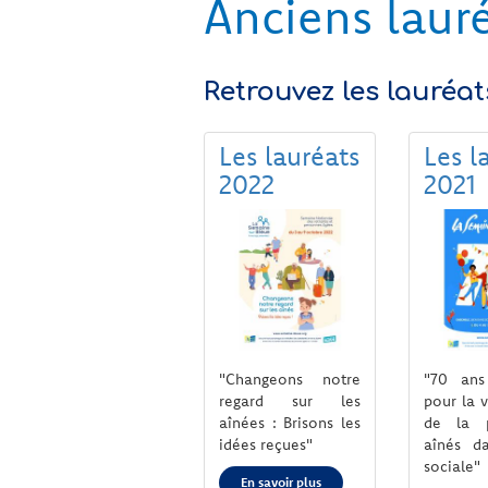
Anciens laur
Retrouvez les lauréa
Les lauréats
Les l
2022
2021
"Changeons notre
"70 ans 
regard sur les
pour la v
aînées : Brisons les
de la 
idées reçues"
aînés d
sociale"
En savoir plus