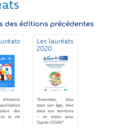
éats
ts des éditions précédentes
auréats
Les lauréats
2020
d'histoire
"Ensemble, bien
alorisation
dans son âge, bien
place des
dans son territoire
ans la vie
– un enjeu pour
l’après COVID"