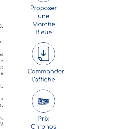
Proposer
une
Marche
S,
Bleue
r
es
se
ut
Commander
re
l'affiche
l,
du
s,
s,
Prix
CV
Chronos