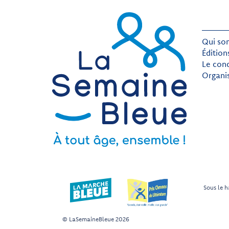
Qui so
Édition
Le con
Organi
Sous le h
© LaSemaineBleue 2026