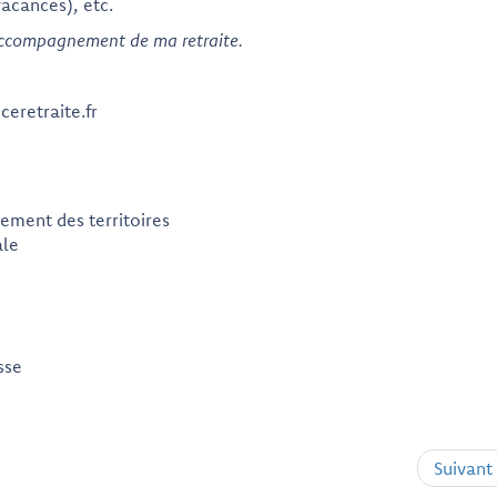
acances), etc.
'accompagnement de ma retraite.
eretraite.fr
ment des territoires
ale
sse
Suivant