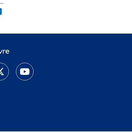
r
vre