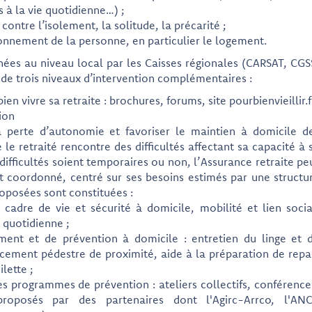
s à la vie quotidienne…) ;
 contre l’isolement, la solitude, la précarité ;
onnement de la personne, en particulier le logement.
nées au niveau local par les Caisses régionales (CARSAT, CGS
de trois niveaux d’intervention complémentaires :
en vivre sa retraite : brochures, forums, site pourbienvieillir.f
ion
a perte d’autonomie et favoriser le maintien à domicile d
 le retraité rencontre des difficultés affectant sa capacité à 
difficultés soient temporaires ou non, l’Assurance retraite pe
coordonné, centré sur ses besoins estimés par une structu
roposées sont constituées :
: cadre de vie et sécurité à domicile, mobilité et lien socia
 quotidienne ;
ent et de prévention à domicile : entretien du linge et 
cement pédestre de proximité, aide à la préparation de repa
lette ;
es programmes de prévention : ateliers collectifs, conférence
roposés par des partenaires dont l'Agirc-Arrco, l'AN