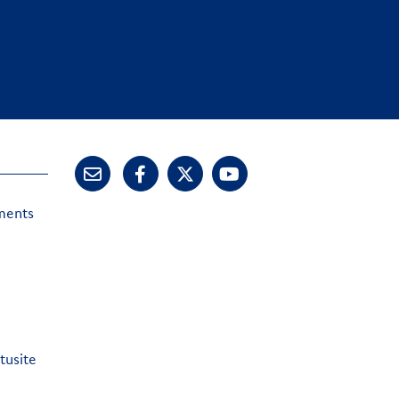
ements
tusite