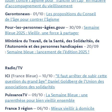
lutter contre l’âgisme pour "franchir un cap" en matière
d’accompagnement du vieillissement
Gerontonews
- 01/10 :
Les propositions du Conseil
de l'âge pour contrer l'âgisme
Pour-les-personnes-âgées.gouv
– 30/09 :
Semaine
Bleue 2025 : Vieillir, une force à partager
Ministère du Travail, de la Santé, des Solidarités, de
l'Autonomie et des personnes handicapées
- 20/09
:
Semaine bleue : lancement de l’édition 2025 !
Radio/TV
ICI
(France Bleue) – 10/10 :
"Il faut arrêter de subir cette
question du grand âge" Daniel Goldberg de l'Union des
associations des solidarités
PuissanceTV
– 09/10 :
La Semaine Bleue : une
parenthèse pour bien vieillir ensemble
France 3 région
– 06/10 :
Mieux vieillir à domicile