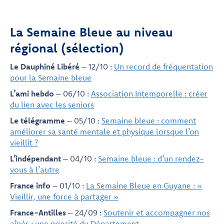
La Semaine Bleue au niveau
régional (sélection)
Le Dauphiné Libéré
– 12/10 :
Un record de fréquentation
pour la Semaine bleue
L’ami hebdo
– 06/10 :
Association Intemporelle : créer
du lien avec les seniors
Le télégramme
– 05/10 :
Semaine bleue : comment
améliorer sa santé mentale et physique lorsque l’on
vieillit ?
L’indépendant
– 04/10 :
Semaine bleue : d’un rendez-
vous à l’autre
France info
– 01/10 :
La Semaine Bleue en Guyane : «
Vieillir, une force à partager »
France-Antilles
– 24/09 :
Soutenir et accompagner nos
aînés : une priorité du Département